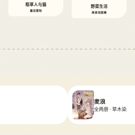
稻草人与猫
野菜生活
童话冒险
美食泡面番
麦浪
全两册 · 草木染