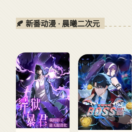
🍂 新番动漫 · 晨曦二次元