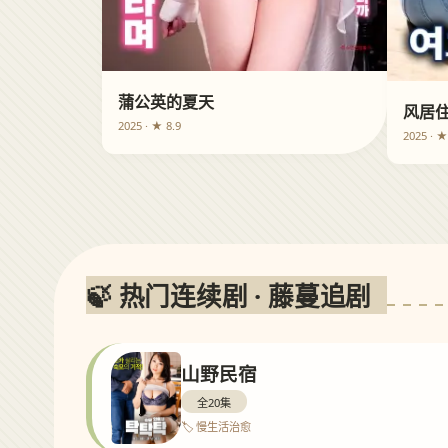
蒲公英的夏天
风居
2025 · ★ 8.9
2025 · ★
🍃 热门连续剧 · 藤蔓追剧
山野民宿
全20集
🏷️ 慢生活治愈