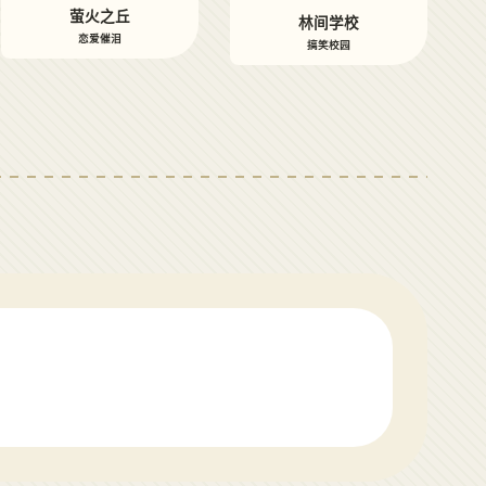
萤火之丘
林间学校
恋爱催泪
搞笑校园