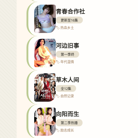
青春合作社
更新至16集
🏷️ 热血乡土
河边旧事
第一季终
🏷️ 年代温情
草木人间
全12集
🏷️ 自然记录
向阳而生
第二季热播
🏷️ 励志成长