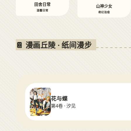
田舍日常
山神少女
温馨日常
奇幻治愈
📔 漫画丘陵 · 纸间漫步
花与蝶
第4卷 · 汐见