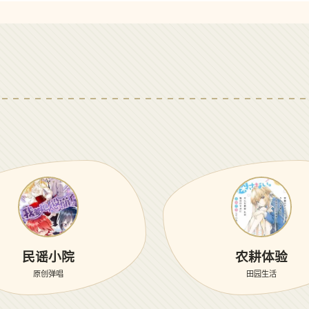
民谣小院
农耕体验
原创弹唱
田园生活